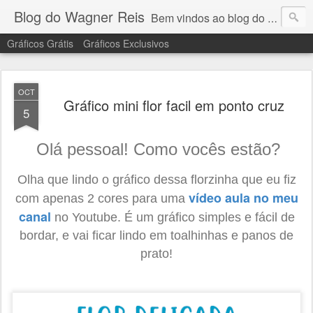
Blog do Wagner Reis
Bem vindos ao blog do Wagner Reis. Acompanhe as vídeo aulas de ponto cruz, dicas, gráficos para ponto cruz e artesanatos e tudo para bordados em ponto cruz.
Gráficos Grátis
Gráficos Exclusivos
OCT
Gráfico mini flor facil em ponto cruz
5
Olá pessoal! Como vocês estão?
Olha que lindo o gráfico dessa florzinha
que eu fiz
vídeo aula no meu
com apenas 2 cores para uma
canal
no Youtube.
É um gráfico simples e fácil de
bordar, e vai ficar lindo em toalhinhas e panos de
prato!