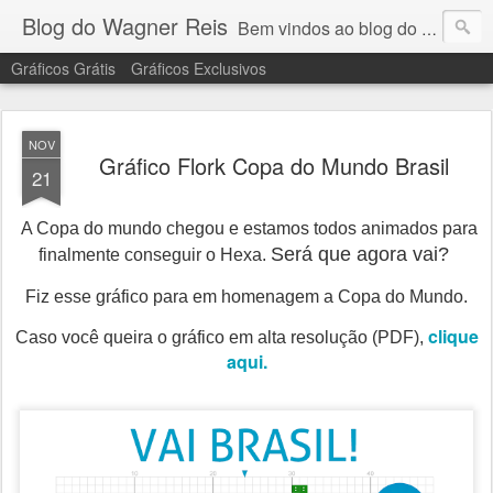
Blog do Wagner Reis
Bem vindos ao blog do Wagner Reis. Acompanhe as vídeo aulas de ponto cruz, dicas, gráficos para ponto cruz e artesanatos e tudo para bordados em ponto cruz.
Gráficos Grátis
Gráficos Exclusivos
NOV
Gráfico Flork Copa do Mundo Brasil
21
A Copa do mundo chegou e estamos todos animados para
Será que agora vai?
finalmente conseguir o Hexa.
Fiz esse gráfico para em homenagem a Copa do
Mundo.
clique
Caso você queira o gráfico em alta resolução (PDF),
aqui.