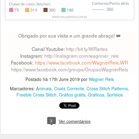
Obrigado por sua visita e um grande abraço! 👑
Canal Youtube:
http://bit.ly/WRartes
Instagram:
http://instagram.com/wagnner_reis
Facebook:
https://www.facebook.com/WagnerReis.WR
https://www.facebook.com/groups/GrupaoWagnerReis
Postado há
17th June 2019
por
Wagner Reis
Marcadores:
Animais
Coats Corrente
Cross Stitch Patterns
Freebie Cross Stitch
Gráfico grátis
Gráficos
Sorteios
3
Ver comentários