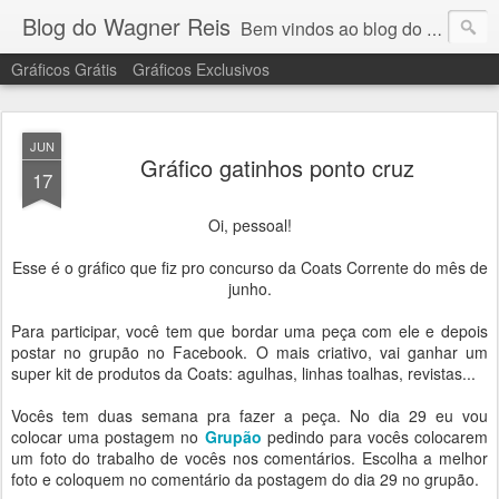
Blog do Wagner Reis
Bem vindos ao blog do Wagner Reis. Acompanhe as vídeo aulas de ponto cruz, dicas, gráficos para ponto cruz e artesanatos e tudo para bordados em ponto cruz.
Gráficos Grátis
Gráficos Exclusivos
JUN
Gráfico gatinhos ponto cruz
17
Oi, pessoal!
Esse é o gráfico que fiz pro concurso da Coats Corrente do mês de
junho.
Para participar, você tem que bordar uma peça com ele e depois
postar no grupão no Facebook. O mais criativo, vai ganhar um
super kit de produtos da Coats: agulhas, linhas toalhas, revistas...
Vocês tem duas semana pra fazer a peça. No dia 29 eu vou
colocar uma postagem no
Grupão
pedindo para vocês colocarem
um foto do trabalho de vocês nos comentários. Escolha a melhor
foto e coloquem no comentário da postagem do dia 29 no grupão.