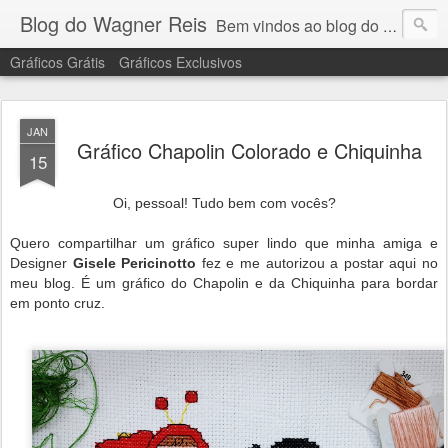
Blog do Wagner Reis
Bem vindos ao blog do Wagner Reis. Acompanhe as vídeo aulas de ponto cruz, dicas, gráficos para ponto cruz e artesanatos e tudo para bordados em ponto cruz.
Gráficos Grátis
Gráficos Exclusivos
JAN
Gráfico Chapolin Colorado e Chiquinha
15
Oi, pessoal! Tudo bem com vocês?
Quero compartilhar um gráfico super lindo que minha amiga e
Designer
Gisele Pericinotto
fez e me autorizou a postar aqui no
meu blog. É um gráfico do Chapolin e da Chiquinha para bordar
em ponto cruz.