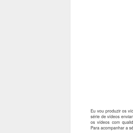
NOV
1
Olha que lin
vídeo aula 
uma
Eu vou produzir os ví
série de vídeos envia
os vídeos com quali
Para acompanhar a sé