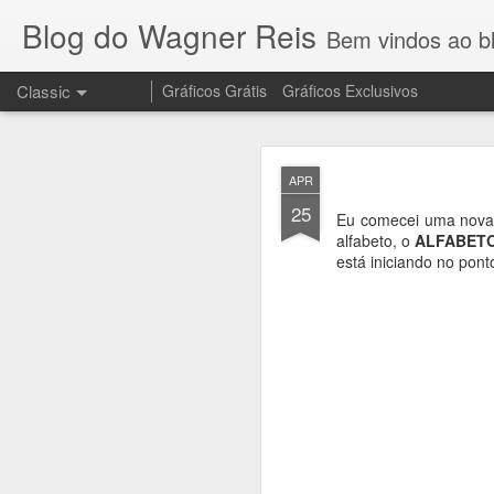
Blog do Wagner Reis
Bem vindos ao blog do Wagner 
Classic
Gráficos Grátis
Gráficos Exclusivos
NOV
APR
10
25
Eu comecei uma nova s
alfabeto, o
ALFABETO
está iniciando no pont
Olha que lindo o 
no meu canal