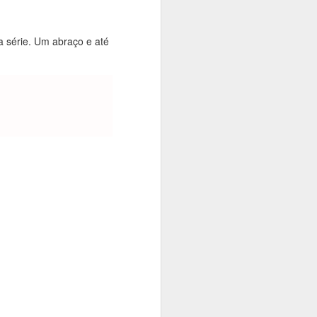
a série.
Um abraço e até
 assim você
quanto