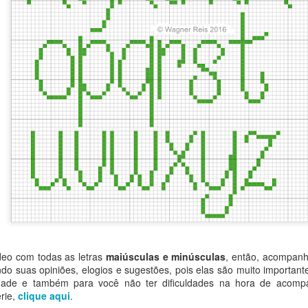
0
Adicionar um comentário
Gráfico Corações em Ponto Cruz
Olá pessoal! Como vocês estão?
do o gráfico desses coracõezinhos que
eu fiz com apenas
no meu canal
no Youtube.
É um gráfico simples e fácil de
lindo em toalhinhas ou panos de pratos.
deo com todas as letras
maiúsculas e minúsculas
, então, acompanh
ndo suas opiniões, elogios e sugestões, pois elas são muito importan
dade e também para você não ter dificuldades na hora de acomp
rie,
clique aqui
.