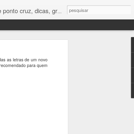
os e tudo para bordados em ponto cruz.
das as letras de um novo
o é recomendado para quem
vídeo aula
ara uma
i ficar lindo em