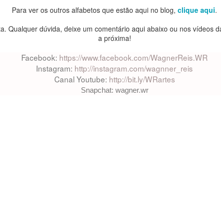
Para ver os outros alfabetos que estão aqui no blog,
clique aqui
.
ta. Qualquer dúvida, deixe um comentário aqui abaixo ou nos vídeos d
a próxima!
Facebook:
https://www.facebook.com/WagnerReis.WR
Instagram:
http://instagram.com/wagnner_reis
Canal Youtube:
http://bit.ly/WRartes
Snapchat: wagner.wr
baixar o arquivo em formato PDF, para que
ga extrair a resolução máxima e ampliar o 
CLIQUE AQUI
quiser,