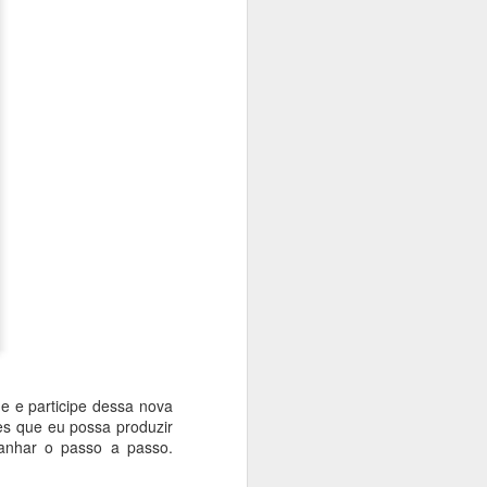
 2 cores para
 bordar, e vai ficar
e e participe dessa nova
tes que eu possa produzir
anhar o passo a passo.