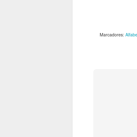
Marcadores:
Alfab
OCT
28