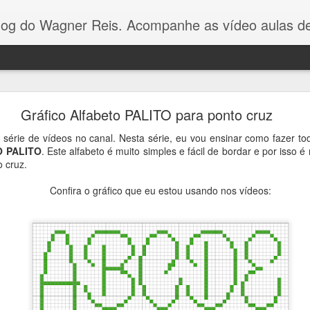
Reis. Acompanhe as vídeo aulas de ponto cruz, dicas, gráficos para ponto cruz e artesanat
Gráfico Arvore de Natal Ponto Cruz
Gráfico Alfabeto PALITO para ponto cruz
Olá pessoal! Como vocês estão?
érie de vídeos no canal. Nesta série, eu vou ensinar como fazer to
 PALITO
. Este alfabeto é muito simples e fácil de bordar e por iss
o cruz.
gráfico dessa arvorezinha
eu fiz com apenas 3 cores p
no Youtube.
É um gráfico simples e fácil de bordar, e va
Confira o gráfico que eu estou usando nos vídeos:
toalhinhas ou panos de pratos.