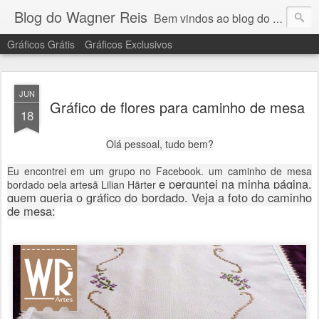
Blog do Wagner Reis
Bem vindos ao blog do Wagner Reis. Acompanhe as vídeo aulas de ponto cruz, dicas, gráficos para ponto cruz e artesanatos e tudo para bordados em ponto cruz.
Gráficos Grátis
Gráficos Exclusivos
JUN
Gráfico de flores para caminho de mesa
18
Olá pessoal, tudo bem?
Eu encontrei em um grupo no Facebook, um caminho de mesa
e perguntei na minha página,
bordado pela artesã
Lilian Härter
quem queria o gráfico do bordado. Veja a foto do caminho
de mesa: