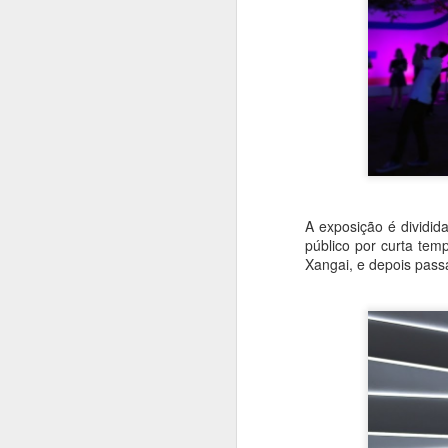
Se quiser 
consi
A exposição é dividi
público por curta te
Xangai, e depois passa