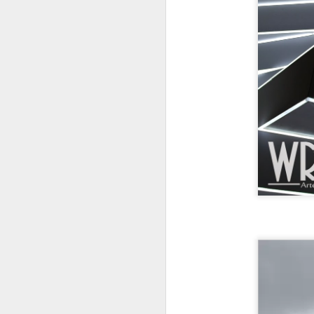
NOV
1
Olha que lin
vídeo aula 
uma