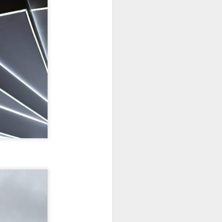
 2 cores para
 bordar, e vai ficar