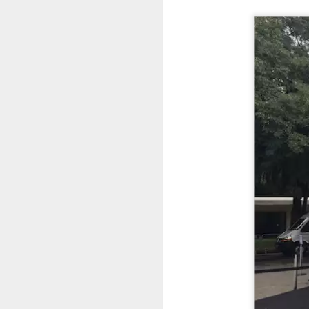
Olha que lindo o g
no meu canal