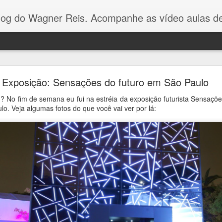
Reis. Acompanhe as vídeo aulas de ponto cruz, dicas, gráficos para ponto cruz e artesanat
Gráfico Arvore de Natal Ponto Cruz
Exposição: Sensações do futuro em São Paulo
Olá pessoal! Como vocês estão?
? No fim de semana eu fui na estréia da exposição futurista Sensaçõe
o. Veja algumas fotos do que você vai ver por lá:
gráfico dessa arvorezinha
eu fiz com apenas 3 cores p
no Youtube.
É um gráfico simples e fácil de bordar, e va
toalhinhas ou panos de pratos.