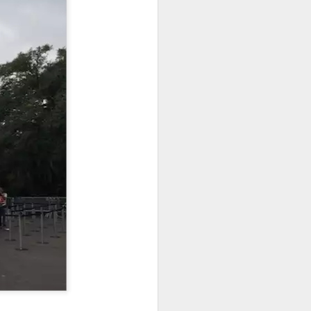
 assim você
quanto