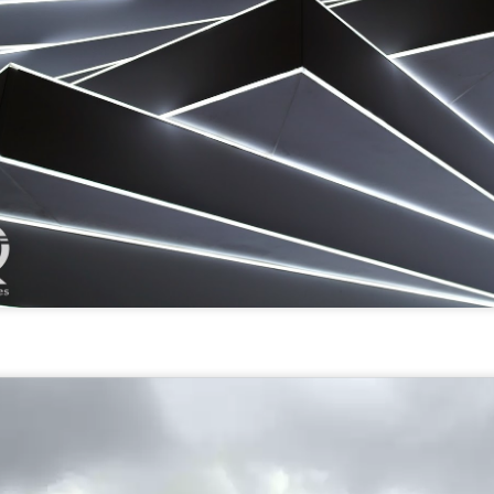
0
Adicionar um comentário
Gráfico Corações em Ponto Cruz
Olá pessoal! Como vocês estão?
do o gráfico desses coracõezinhos que
eu fiz com apenas
no meu canal
no Youtube.
É um gráfico simples e fácil de
lindo em toalhinhas ou panos de pratos.