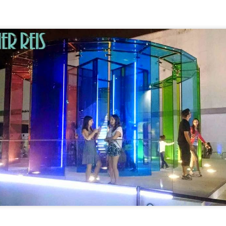
Obrigado por sua visita e um grande abraço! 👑
http://bit.ly/WRartes
Canal Youtube:
http://instagram.com/wagnner.reis
Instagram:
https://www.facebook.com/wagnerreisss
Facebook:
Postado há
1st November 2023
por
Wagner Reis
Marcadores:
Faça Fácil
Femininos
Infantil
Iniciante
0
Adicionar um comentário
Gráfico Sapinho para ponto cruz
Olá pessoal! Como vocês estão?