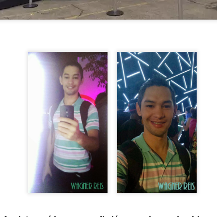
o arquivo em formato PDF, para que assim você consiga e
CLIQUE AQUI
máxima e ampliar o quanto quiser,
Obrigado por sua visita e um grande abraço! 👑