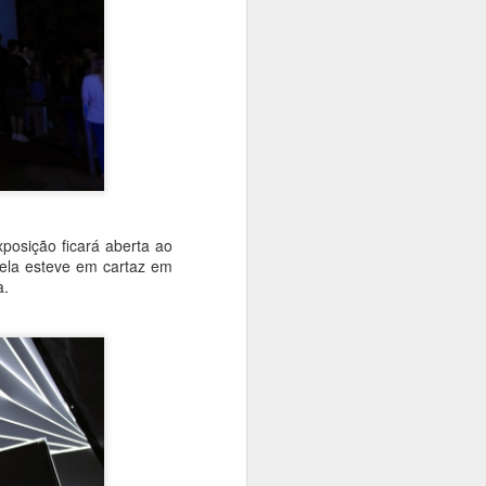
 assim você
quanto
posição ficará aberta ao
 ela esteve em cartaz em
a.