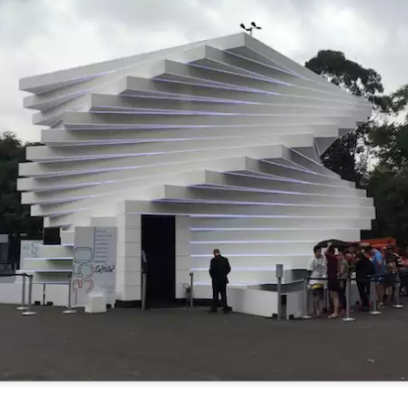
baixar o arquivo em formato PDF, para que
ga extrair a resolução máxima e ampliar o 
CLIQUE AQUI
quiser,