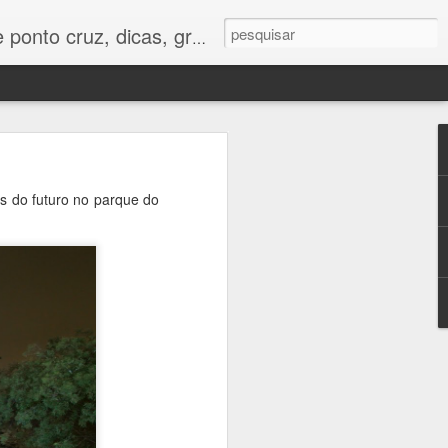
os e tudo para bordados em ponto cruz.
s do futuro no parque do
vídeo aula
ara uma
i ficar lindo em