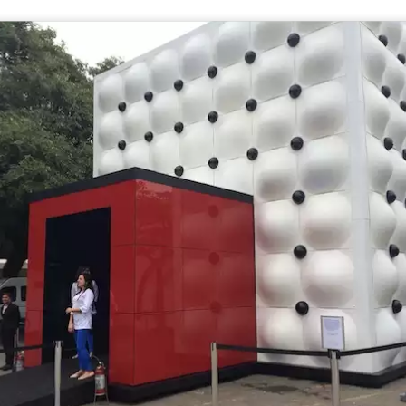
ráfico dessa florzinha
que eu fiz com apenas 2 cores p
no Youtube.
É um gráfico simples e fácil de bordar, e va
toalhinhas de bebê!