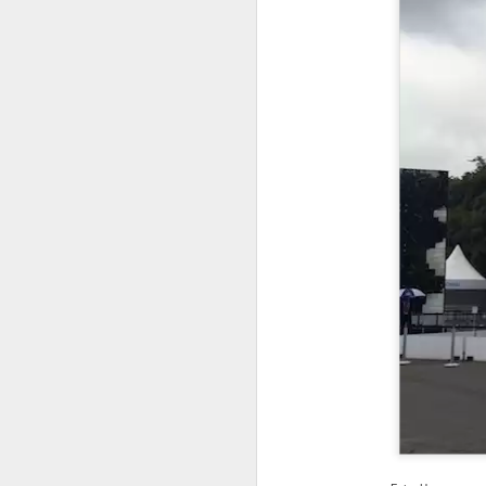
Se quiser 
consi