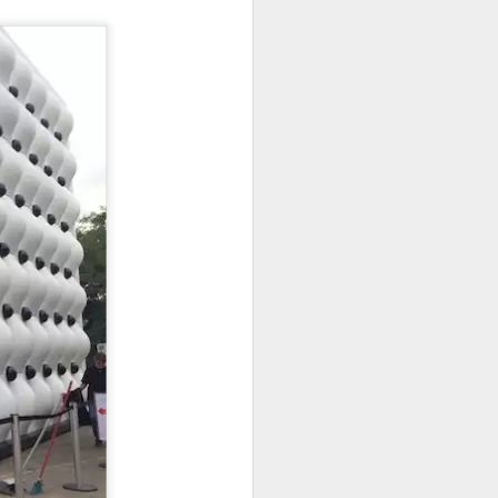
vídeo aula
ara uma
i ficar lindo em