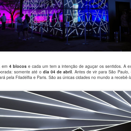
baixar o arquivo em formato PDF, para que
ga extrair a resolução máxima e ampliar o 
CLIQUE AQUI
quiser,
Obrigado por sua visita e um grande abraço! 👑
da em
4 blocos
e cada um tem a intenção de aguçar os sentidos. A ex
mporada: somente até o
dia 04 de abril
. Antes de vir para São Paulo,
http://bit.ly/WRartes
Canal Youtube:
rá pela Filadélfia e Paris. São as únicas cidades no mundo a recebê-l
http://instagram.com/wagnner.reis
Instagram:
https://www.facebook.com/wagnerreisss
Facebook:
Postado há
10th November 2023
por
Wagner Reis
Marcadores:
Freebie Cross Stitch
Fácil
Gráfico grátis
Natal