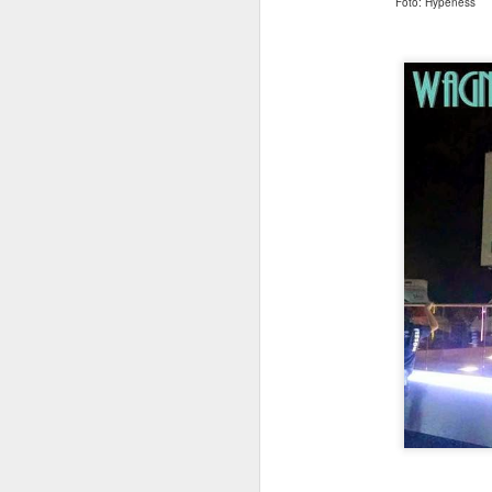
Foto: Hypeness
OCT
28