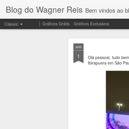
Blog do Wagner Reis
Bem vindos ao blog do Wagner 
Classic
Gráficos Grátis
Gráficos Exclusivos
NOV
APR
10
1
Olá pessoal, tudo bem
Ibirapuera em São Paul
Olha que lindo o 
no meu canal