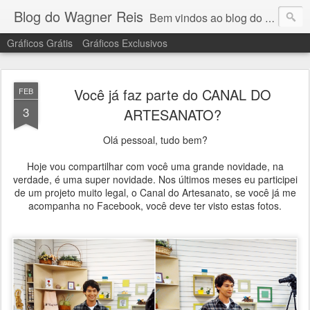
Blog do Wagner Reis
Bem vindos ao blog do Wagner Reis. Acompanhe as vídeo aulas de ponto cruz, dicas, gráficos para ponto cruz e artesanatos e tudo para bordados em ponto cruz.
Gráficos Grátis
Gráficos Exclusivos
Você já faz parte do CANAL DO
FEB
3
ARTESANATO?
Olá pessoal, tudo bem?
Hoje vou compartilhar com você uma grande novidade, na
verdade, é uma super novidade. Nos últimos meses eu participei
de um projeto muito legal, o Canal do Artesanato, se você já me
acompanha no Facebook, você deve ter visto estas fotos.