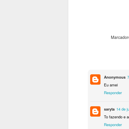
Marcador
Anonymous
7
Eu amei
Responder
Se quiser 
saryta
14 de j
consi
To fazendo e ad
Responder