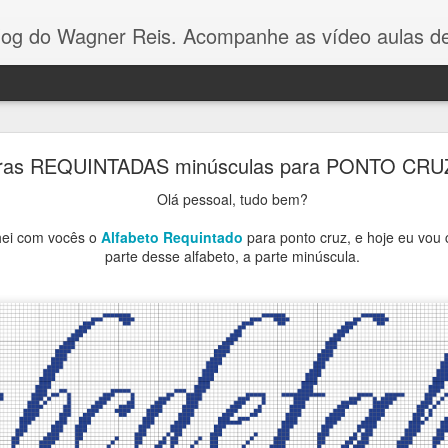
Reis. Acompanhe as vídeo aulas de ponto cruz, dicas, gráficos para ponto cruz e artesanat
Gráfico Arvore de Natal Ponto Cruz
tras REQUINTADAS minúsculas para PONTO CRU
Olá pessoal! Como vocês estão?
Olá pessoal, tudo bem?
hei com vocês o
Alfabeto Requintado
para ponto cruz, e hoje eu vou
gráfico dessa arvorezinha
eu fiz com apenas 3 cores p
parte desse alfabeto, a parte minúscula.
no Youtube.
É um gráfico simples e fácil de bordar, e va
toalhinhas ou panos de pratos.