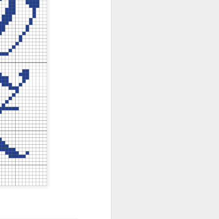
 assim você
quanto