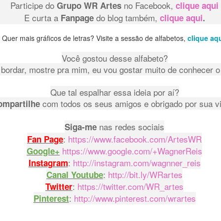
0
Adicionar um comentário
Participe do
no Facebook,
Grupo WR Artes
clique aqui
E curta a
do blog também,
Fanpage
clique aqui
.
Quer mais gráficos de letras? Visite a sessão de alfabetos,
clique aqu
Gráfico Corações em Ponto Cruz
Você gostou desse alfabeto?
bordar, mostre pra mim, eu vou gostar muito de conhecer o 
Olá pessoal! Como vocês estão?
Que tal espalhar essa ideia por aí?
do o gráfico desses coracõezinhos que
eu fiz com apenas
com todos os seus amigos e obrigado por sua vi
ompartilhe
no meu canal
no Youtube.
É um gráfico simples e fácil de
nas redes sociais
Siga-me
lindo em toalhinhas ou panos de pratos.
:
https://www.facebook.com/ArtesWR
Fan Page
https://www.google.com/+WagnerReis
Google+
:
http://instagram.com/wagnner_reis
Instagram
:
http://bit.ly/WRartes
Canal Youtube
:
https://twitter.com/WR_artes
Twitter
:
http://www.pinterest.com/wrartes
Pinterest