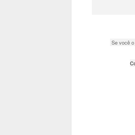
NOV
Se você o 
1
Olha que lin
C
vídeo aula 
uma