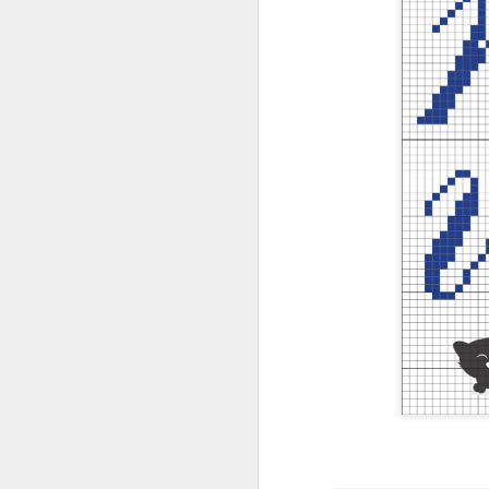
Se quiser 
consi