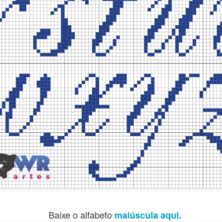
baixar o arquivo em formato PDF, para que
ga extrair a resolução máxima e ampliar o 
CLIQUE AQUI
quiser,
Obrigado por sua visita e um grande abraço! 👑
http://bit.ly/WRartes
Canal Youtube:
http://instagram.com/wagnner.reis
Instagram:
https://www.facebook.com/wagnerreisss
Facebook:
Postado há
10th November 2023
por
Wagner Reis
Marcadores:
Freebie Cross Stitch
Fácil
Gráfico grátis
Natal
Baixe o alfabeto
maiúscula aqui.