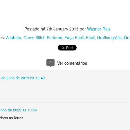
Postado há
7th January 2015
por
Wagner Reis
es:
Alfabeto
Cross Stitch Patterns
Faça Fácil
Fácil
Gráfico grátis
Grá
2
Ver comentários
 de julho de 2019 às 12:49
baixar o arquivo em formato PDF, para que
unho de 2022 às 13:54
ga extrair a resolução máxima e ampliar o 
orei as letras
CLIQUE AQUI
quiser,