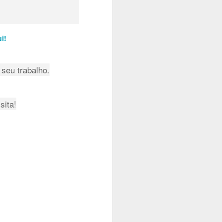
i!
seu trabalho.
 2 cores para
sita!
 bordar, e vai ficar