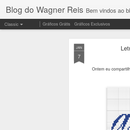
Blog do Wagner Reis
Bem vindos ao blog do Wagner 
Classic
Gráficos Grátis
Gráficos Exclusivos
NOV
Le
JAN
10
7
Ontem eu compartil
Olha que lindo o 
no meu canal