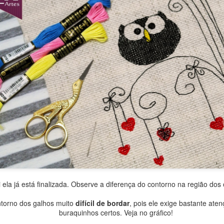
baixar o arquivo em formato PDF, para que
ga extrair a resolução máxima e ampliar o 
CLIQUE AQUI
quiser,
Obrigado por sua visita e um grande abraço! 👑
http://bit.ly/WRartes
Canal Youtube:
http://instagram.com/wagnner.reis
Instagram:
https://www.facebook.com/wagnerreisss
Facebook:
Postado há
10th November 2023
por
Wagner Reis
Marcadores:
Freebie Cross Stitch
Fácil
Gráfico grátis
Natal
 ela já está finalizada. Observe a diferença do contorno na região dos o
ntorno dos galhos muito
difícil de bordar
, pois ele exige bastante ate
buraquinhos certos. Veja no gráfico!