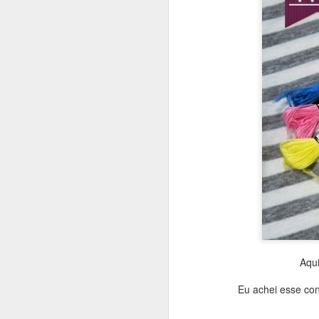
Se quiser 
consi
Aqui
Eu achei esse co