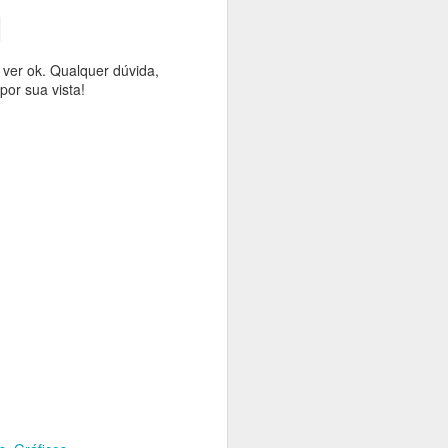
.
 ver ok. Qualquer dúvida,
or sua vista!
 assim você
quanto