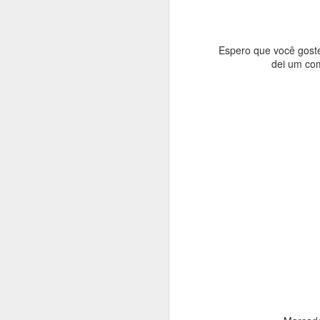
Espero que você goste
dei um co
Se quiser 
consi