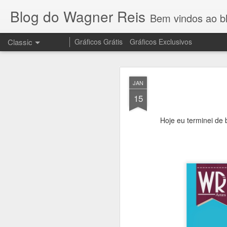
Blog do Wagner Reis
Bem vindos ao blog do Wagner 
Classic
Gráficos Grátis
Gráficos Exclusivos
NOV
JAN
10
15
Hoje eu terminei de 
Olha que lindo o 
no meu canal