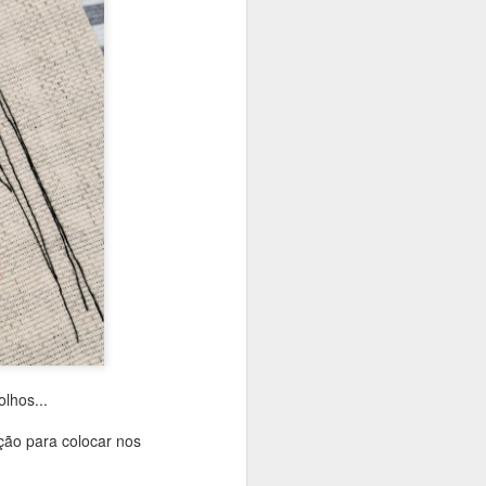
 assim você
quanto
lhos...
nção para colocar nos