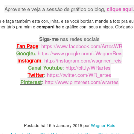
Aproveite e veja a sessão de gráfico do blog,
clique aqui
 e faça também esta corujinha, e se você bordar, mande a foto pra eu
mentário pra mim e
compartilhe
o gráfico com seus amigos. Obrigado p
nas redes sociais
Siga-me
:
https://www.facebook.com/ArtesWR
Fan Page
https://www.google.com/+WagnerReis
Google+
:
http://instagram.com/wagnner_reis
Instagram
:
http://bit.ly/WRartes
Canal Youtube
:
https://twitter.com/WR_artes
Twitter
:
http://www.pinterest.com/wrartes
Pinterest
baixar o arquivo em formato PDF, para que
ga extrair a resolução máxima e ampliar o 
CLIQUE AQUI
Postado há
15th January 2015
por
Wagner Reis
quiser,