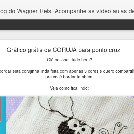
Reis. Acompanhe as vídeo aulas de ponto cruz, dicas, gráficos para ponto cruz e artesanat
Gráfico Arvore de Natal Ponto Cruz
Gráfico grátis de CORUJA para ponto cruz
Olá pessoal! Como vocês estão?
Olá pessoal, tudo bem?
bordar esta corujinha linda feita com apenas 3 cores e quero compartil
gráfico dessa arvorezinha
eu fiz com apenas 3 cores p
pra você bordar também.
no Youtube.
É um gráfico simples e fácil de bordar, e va
toalhinhas ou panos de pratos.
Veja como fica lindo: