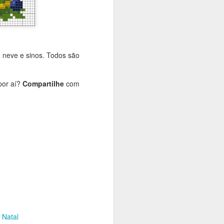
 assim você
e neve e sinos. Todos são
quanto
por aí?
Compartilhe
com
Natal