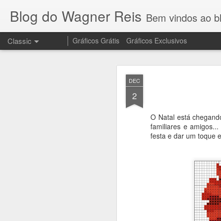
Blog do Wagner Reis
Bem vindos ao blog do Wagner 
Classic
Gráficos Grátis
Gráficos Exclusivos
NOV
DEC
10
2
O Natal está chegan
Olha que lindo o 
familiares e amigos..
no meu canal
festa e dar um toque 