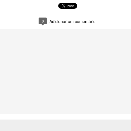
0
Adicionar um comentário
0
Adicionar um comentário
Gráfico Corações em Ponto Cruz
Olá pessoal! Como vocês estão?
do o gráfico desses coracõezinhos que
eu fiz com apenas
no meu canal
no Youtube.
É um gráfico simples e fácil de
lindo em toalhinhas ou panos de pratos.