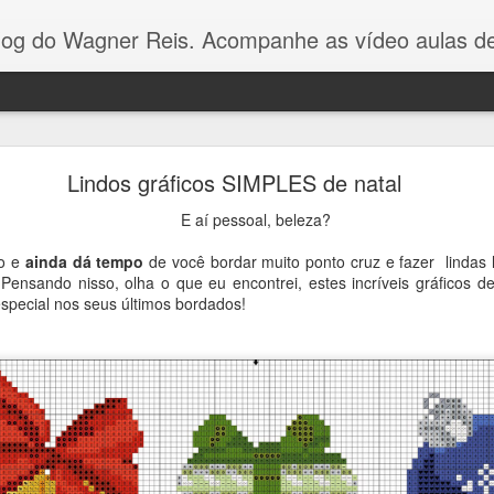
Reis. Acompanhe as vídeo aulas de ponto cruz, dicas, gráficos para ponto cruz e artesanat
Gráfico Arvore de Natal Ponto Cruz
Lindos gráficos SIMPLES de natal
Olá pessoal! Como vocês estão?
E aí pessoal, beleza?
do e
ainda dá tempo
de você bordar muito ponto cruz e fazer lindas
gráfico dessa arvorezinha
eu fiz com apenas 3 cores p
. Pensando nisso, olha o que eu encontrei, estes incríveis gráficos d
no Youtube.
É um gráfico simples e fácil de bordar, e va
especial nos seus últimos bordados!
toalhinhas ou panos de pratos.