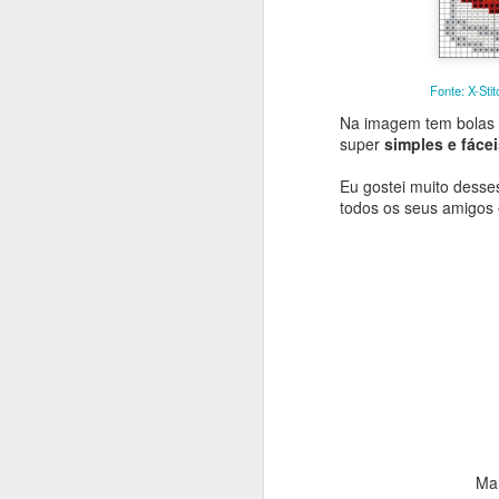
Se quiser 
Fonte: X-Sti
Na imagem tem bolas d
consi
super
simples e fáce
Eu gostei muito desses
todos os seus amigos e
Ma