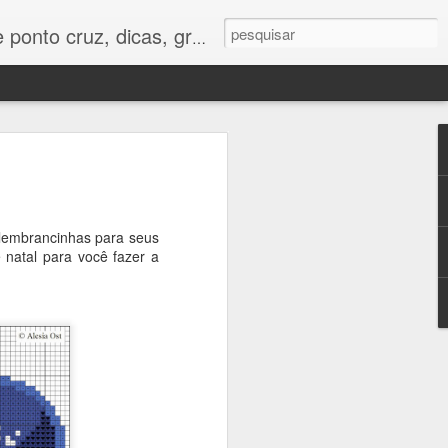
os e tudo para bordados em ponto cruz.
vídeo aula
 lembrancinhas para seus
ara uma
e natal para você fazer a
i ficar lindo em