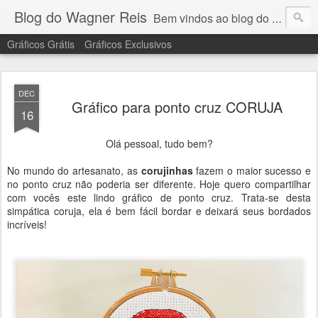
Blog do Wagner Reis
Bem vindos ao blog do Wagner Reis. Acompanhe as vídeo aulas de ponto cruz, dicas, gráficos para ponto cruz e artesanatos e tudo para bordados em ponto cruz.
Gráficos Grátis
Gráficos Exclusivos
DEC
Gráfico para ponto cruz CORUJA
16
Olá pessoal, tudo bem?
No mundo do artesanato, as
corujinhas
fazem o maior sucesso e
no ponto cruz não poderia ser diferente. Hoje quero compartilhar
com vocês este lindo gráfico de ponto cruz. Trata-se desta
simpática coruja, ela é bem fácil bordar e deixará seus bordados
incríveis!