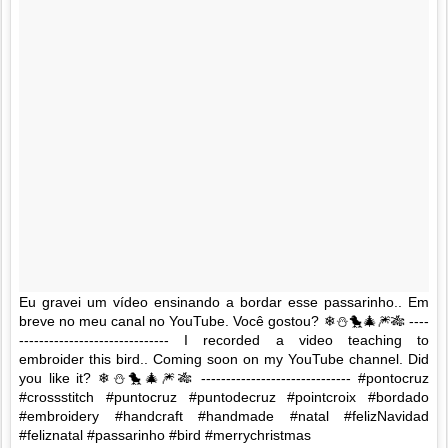
Eu gravei um vídeo ensinando a bordar esse passarinho.. Em
breve no meu canal no YouTube. Você gostou? ❄⛄🐤🎄🎆🎋 ----
------------------------------ I recorded a video teaching to
embroider this bird.. Coming soon on my YouTube channel. Did
you like it? ❄⛄🐤🎄🎆🎋 ------------------------------ #pontocruz
#crossstitch #puntocruz #puntodecruz #pointcroix #bordado
#embroidery #handcraft #handmade #natal #felizNavidad
#feliznatal #passarinho #bird #merrychristmas