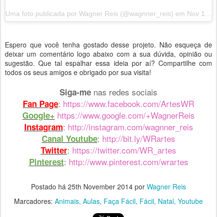
Uma foto publicada por Wagner Reis (@wagnner_reis) em
Nov 11, 2014 at 10:17 PST
Espero que você tenha gostado desse projeto. Não esqueça de
deixar um comentário logo abaixo com a sua dúvida, opinião ou
sugestão. Que tal espalhar essa ideia por aí? Compartilhe com
todos os seus amigos e obrigado por sua visita!
nas redes sociais
Siga-me
:
https://www.facebook.com/ArtesWR
Fan Page
https://www.google.com/+WagnerReis
Google+
:
http://instagram.com/wagnner_reis
Instagram
:
http://bit.ly/WRartes
Canal Youtube
:
https://twitter.com/WR_artes
Twitter
:
http://www.pinterest.com/wrartes
Pinterest
Postado há
25th November 2014
por
Wagner Reis
Marcadores:
Animais
Aulas
Faça Fácil
Fácil
Natal
Youtube