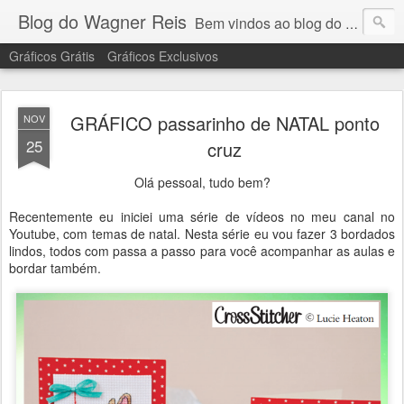
Blog do Wagner Reis
Bem vindos ao blog do Wagner Reis. Acompanhe as vídeo aulas de ponto cruz, dicas, gráficos para ponto cruz e artesanatos e tudo para bordados em ponto cruz.
Gráficos Grátis
Gráficos Exclusivos
GRÁFICO passarinho de NATAL ponto
NOV
25
cruz
Olá pessoal, tudo bem?
Recentemente eu iniciei uma série de vídeos no meu canal no
Youtube, com temas de natal. Nesta série eu vou fazer 3 bordados
lindos, todos com passa a passo para você acompanhar as aulas e
bordar também.