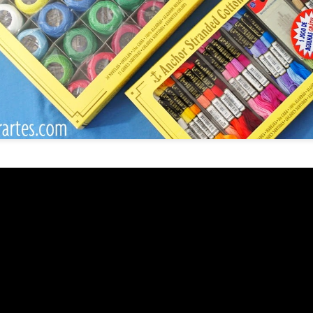
0
Adicionar um comentário
Gráfico Corações em Ponto Cruz
Olá pessoal! Como vocês estão?
do o gráfico desses coracõezinhos que
eu fiz com apenas
no meu canal
no Youtube.
É um gráfico simples e fácil de
lindo em toalhinhas ou panos de pratos.