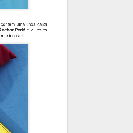
 contém uma linda caixa
 assim você
Anchor Perlé
e 21 cores
quanto
nte incrível!