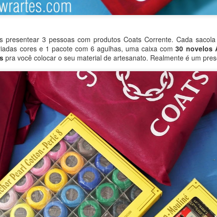
 presentear 3 pessoas com produtos Coats Corrente. Cada sacola
baixar o arquivo em formato PDF, para que
iadas cores e 1 pacote com 6 agulhas, uma caixa com
30 novelos 
ga extrair a resolução máxima e ampliar o 
s
pra você colocar o seu material de artesanato. Realmente é um prese
CLIQUE AQUI
quiser,
Obrigado por sua visita e um grande abraço! 👑
http://bit.ly/WRartes
Canal Youtube:
http://instagram.com/wagnner.reis
Instagram:
https://www.facebook.com/wagnerreisss
Facebook:
Postado há
10th November 2023
por
Wagner Reis
Marcadores:
Freebie Cross Stitch
Fácil
Gráfico grátis
Natal