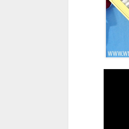
NOV
1
Olha que lin
vídeo aula 
uma