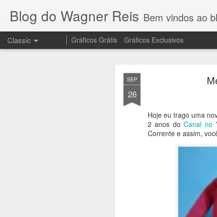
Blog do Wagner Reis
Bem vindos ao blog do Wagner 
Classic
Gráficos Grátis
Gráficos Exclusivos
NOV
Me
SEP
10
26
Hoje eu trago uma no
Olha que lindo o 
2 anos do
Canal no 
no meu canal
Corrente e assim, voc