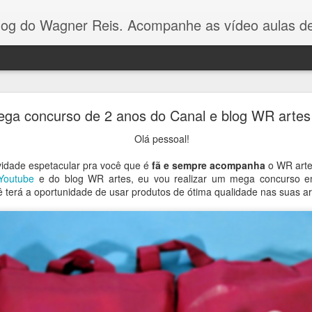
Reis. Acompanhe as vídeo aulas de ponto cruz, dicas, gráficos para ponto cruz e artesanat
Gráfico Arvore de Natal Ponto Cruz
ga concurso de 2 anos do Canal e blog WR artes
Olá pessoal! Como vocês estão?
Olá pessoal!
vidade espetacular pra você que é
fã e sempre acompanha
o WR art
gráfico dessa arvorezinha
eu fiz com apenas 3 cores p
Youtube
e do blog WR artes, eu vou realizar um mega concurso e
no Youtube.
É um gráfico simples e fácil de bordar, e va
ê terá a oportunidade de usar produtos de ótima qualidade nas suas ar
toalhinhas ou panos de pratos.