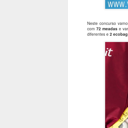
Neste concurso vamos
Se quiser 
com
72 meadas
e var
consi
diferentes e
2 ecobag