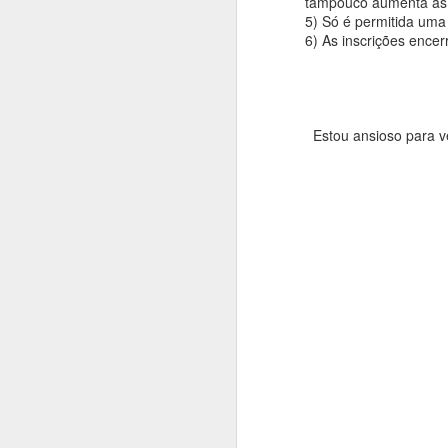
tampouco aumenta as 
5) Só é permitida uma
6) As inscrições ence
Estou ansioso para v
OCT
28