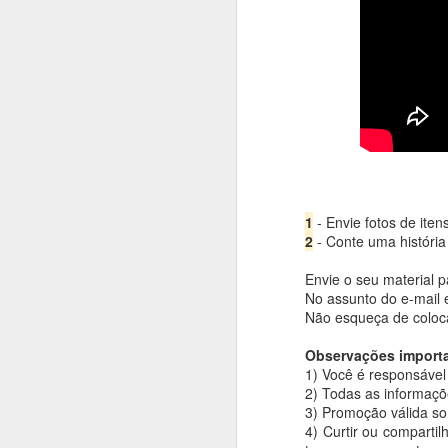
1
- Envie fotos de ite
2
- Conte uma história
Envie o seu material p
No assunto do e-mail 
Não esqueça de coloca
Observações import
Se quiser 
1) Você é responsável 
consi
2) Todas as informaçõ
3) Promoção válida so
4) Curtir ou comparti