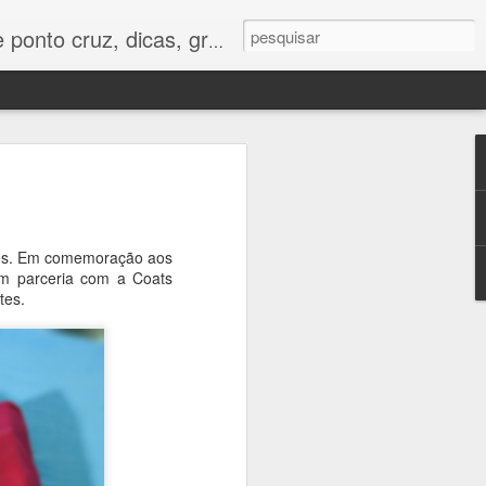
os e tudo para bordados em ponto cruz.
vídeo aula
es. Em comemoração aos
ara uma
m parceria com a Coats
i ficar lindo em
tes.