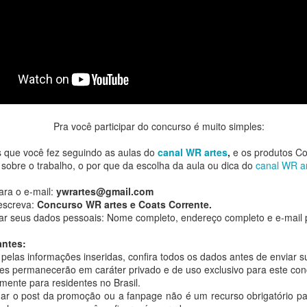
Pra você participar do concurso é muito simples:
ns que você fez seguindo as aulas do
canal WR artes
,
e os produtos Coa
 sobre o trabalho, o por que da escolha da aula ou dica do
canal WR a
ara o e-mail:
ywrartes@gmail.com
escreva:
Concurso WR artes e Coats Corrente.
r seus dados pessoais: Nome completo, endereço completo e e-mail p
antes:
baixar o arquivo em formato PDF, para que
pelas informações inseridas, confira todos os dados antes de enviar s
ga extrair a resolução máxima e ampliar o 
es permanecerão em caráter privado e de uso exclusivo para este co
mente para residentes no Brasil.
CLIQUE AQUI
quiser,
lhar o post da promoção ou a fanpage não é um recurso obrigatório par