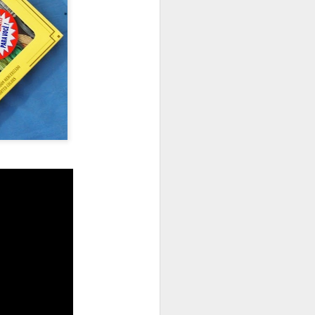
 2 cores para
 bordar, e vai ficar