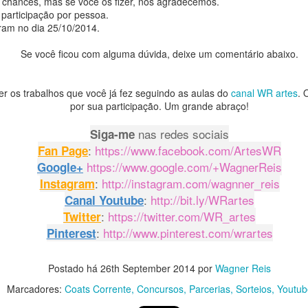
chances, mas se você os fizer, nós agradecemos.
 participação por pessoa.
Obrigado por sua visita e um grande abraço! 👑
rram no dia 25/10/2014.
Se você ficou com alguma dúvida, deixe um comentário abaixo.
http://bit.ly/WRartes
Canal Youtube:
http://instagram.com/wagnner.reis
Instagram:
https://www.facebook.com/wagnerreisss
Facebook:
er os trabalhos que você já fez seguindo as aulas do
canal WR artes
. 
por sua participação. Um grande abraço!
Postado há
1st November 2023
por
Wagner Reis
nas redes sociais
Siga-me
Marcadores:
Faça Fácil
Femininos
Infantil
Iniciante
:
https://www.facebook.com/ArtesWR
Fan Page
https://www.google.com/+WagnerReis
Google+
:
http://instagram.com/wagnner_reis
Instagram
0
Adicionar um comentário
:
http://bit.ly/WRartes
Canal Youtube
:
https://twitter.com/WR_artes
Twitter
:
http://www.pinterest.com/wrartes
Pinterest
Gráfico Sapinho para ponto cruz
Postado há
26th September 2014
por
Wagner Reis
Marcadores:
Coats Corrente
Concursos
Parcerias
Sorteios
Youtub
Olá pessoal! Como vocês estão?