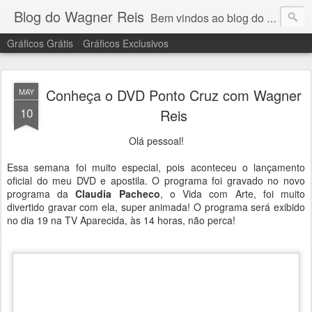
Blog do Wagner Reis
Bem vindos ao blog do Wagner Reis. Acompanhe as vídeo aulas de ponto cruz, dicas, gráficos para ponto cruz e artesanatos e tudo para bordados em ponto cruz.
Gráficos Grátis
Gráficos Exclusivos
Conheça o DVD Ponto Cruz com Wagner
MAY
10
Reis
Olá pessoal!
Essa semana foi muito especial, pois aconteceu o lançamento
oficial do meu DVD e apostila. O programa foi gravado no novo
programa da
Claudia Pacheco
, o Vida com Arte, foi muito
divertido gravar com ela, super animada! O programa será exibido
no dia 19 na TV Aparecida, às 14 horas, não perca!