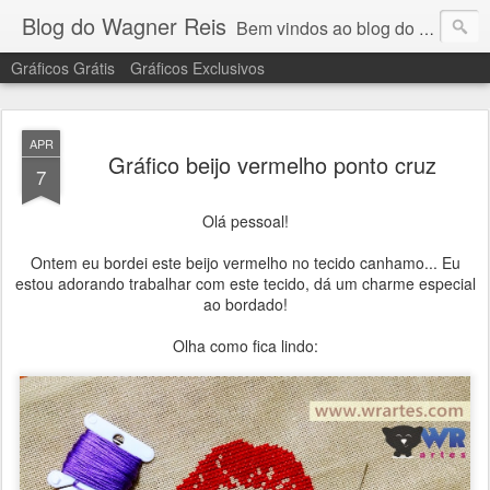
Blog do Wagner Reis
Bem vindos ao blog do Wagner Reis. Acompanhe as vídeo aulas de ponto cruz, dicas, gráficos para ponto cruz e artesanatos e tudo para bordados em ponto cruz.
Gráficos Grátis
Gráficos Exclusivos
APR
Gráfico beijo vermelho ponto cruz
7
Olá pessoal!
Ontem eu bordei este beijo vermelho no tecido canhamo... Eu
estou adorando trabalhar com este tecido, dá um charme especial
ao bordado!
Olha como fica lindo: