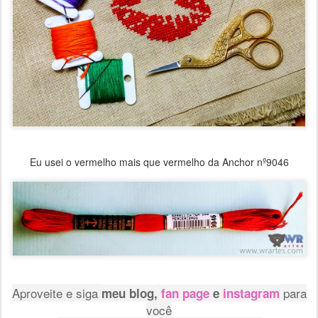
Eu usei o vermelho mais que vermelho da Anchor nº9046
Aproveite e siga
para
meu blog,
fan page
e
instagram
você