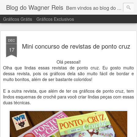
Blog do Wagner Reis
Bem vindos ao blog do Wagner Reis. Acompanhe as vídeo aulas de ponto cruz, dicas, gráficos para ponto cruz e artesanatos e tudo para bordados em ponto cruz.
Gráficos Grátis
Gráficos Exclusivos
DEC
Mini concurso de revistas de ponto cruz
17
Olá pessoal!
Olha que lindas essas revistas de ponto cruz.
Eu gosto muito
dessa revista, pois os gráficos dela são muito fácil de bordar e
muito bonitos, além de ser bastante coloridos!
E a outra revista, que além de ter os gráficos de ponto cruz, tem
lindos esquemas de crochê para você criar lindas peças com essas
duas técnicas.