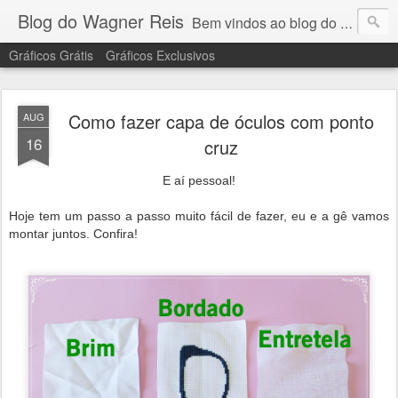
Blog do Wagner Reis
Bem vindos ao blog do Wagner Reis. Acompanhe as vídeo aulas de ponto cruz, dicas, gráficos para ponto cruz e artesanatos e tudo para bordados em ponto cruz.
Gráficos Grátis
Gráficos Exclusivos
Como fazer capa de óculos com ponto
AUG
16
cruz
E aí pessoal!
Hoje tem um passo a passo muito fácil de fazer, eu e a gê vamos
montar juntos. Confira!