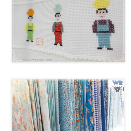
Obrigado por sua visita e um grande abraço! 👑
http://bit.ly/WRartes
Canal Youtube:
http://instagram.com/wagnner.reis
Instagram:
https://www.facebook.com/wagnerreisss
Facebook:
Postado há
1st November 2023
por
Wagner Reis
Marcadores:
Faça Fácil
Femininos
Infantil
Iniciante
0
Adicionar um comentário
Gráfico Sapinho para ponto cruz
Olá pessoal! Como vocês estão?