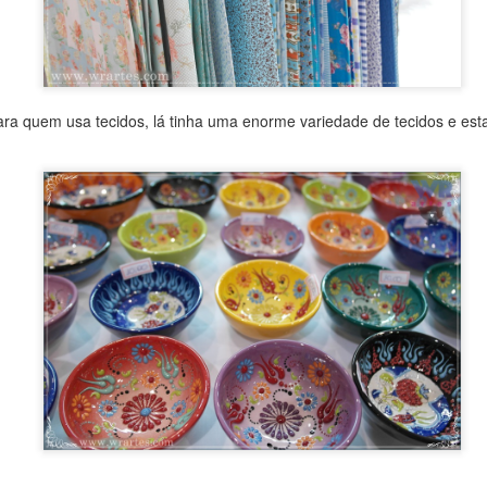
ráfico dessa florzinha
que eu fiz com apenas 2 cores p
no Youtube.
É um gráfico simples e fácil de bordar, e va
toalhinhas de bebê!
ara quem usa tecidos, lá tinha uma enorme variedade de tecidos e es