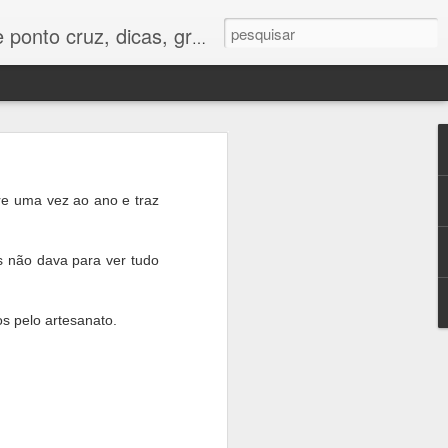
os e tudo para bordados em ponto cruz.
re uma vez ao ano e traz
vídeo aula
ara uma
s não dava para ver tudo
i ficar lindo em
s pelo artesanato.