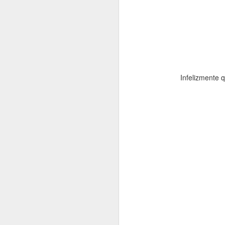
Se quiser 
consi
Infelizmente q