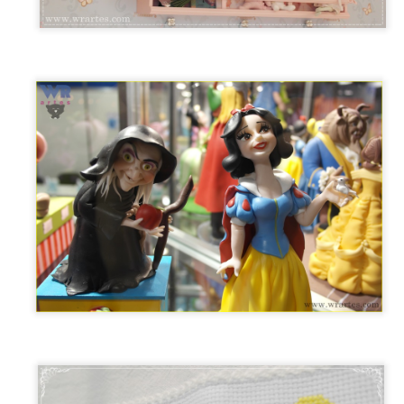
baixar o arquivo em formato PDF, para que
ga extrair a resolução máxima e ampliar o 
CLIQUE AQUI
quiser,