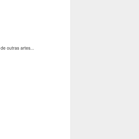
 assim você
quanto
e outras artes...