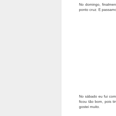
No domingo, finalme
ponto cruz. E passamo
Se quiser baixar 
No sábado eu fui com
ficou tão bom, pois 
gostei muito.