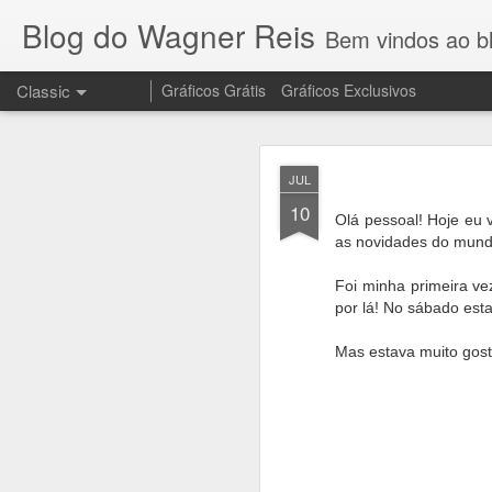
Blog do Wagner Reis
Bem vindos ao blog do Wagner 
Classic
Gráficos Grátis
Gráficos Exclusivos
NOV
JUL
10
10
Olá pessoal! Hoje eu 
as novidades do mund
Olha que lindo o 
Foi minha primeira v
no meu canal
por lá! No sábado esta
Mas estava muito gost