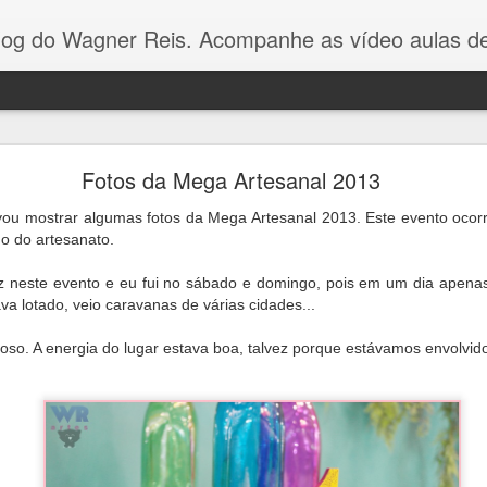
Reis. Acompanhe as vídeo aulas de ponto cruz, dicas, gráficos para ponto cruz e artesanat
Gráfico Arvore de Natal Ponto Cruz
Fotos da Mega Artesanal 2013
Olá pessoal! Como vocês estão?
vou mostrar algumas fotos da Mega Artesanal 2013. Este evento ocor
o do artesanato.
gráfico dessa arvorezinha
eu fiz com apenas 3 cores p
ez neste evento e eu fui no sábado e domingo, pois em um dia apena
no Youtube.
É um gráfico simples e fácil de bordar, e va
va lotado, veio caravanas de várias cidades...
toalhinhas ou panos de pratos.
oso. A energia do lugar estava boa, talvez porque estávamos envolvido