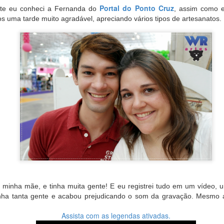
Portal do Ponto Cruz
nte eu conheci a Fernanda do
, assim como 
s uma tarde muito agradável, apreciando vários tipos de artesanatos.
o arquivo em formato PDF, para que assim você consiga e
CLIQUE AQUI
máxima e ampliar o quanto quiser,
 minha mãe, e tinha muita gente! E eu registrei tudo em um vídeo,
tinha tanta gente e acabou prejudicando o som da gravação. Mesmo 
Obrigado por sua visita e um grande abraço! 👑
Assista com as legendas ativadas.