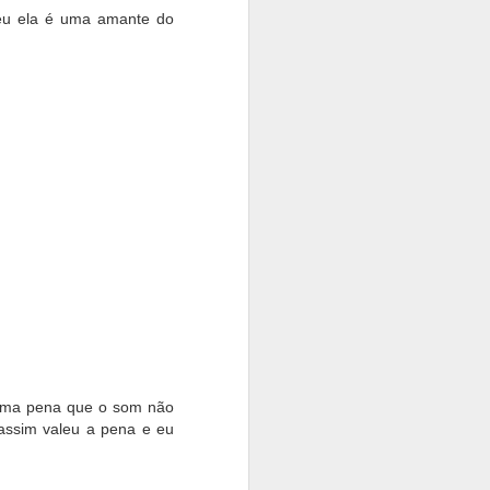
eu ela é uma amante do
xtrair a resolução
 uma pena que o som não
assim valeu a pena e eu