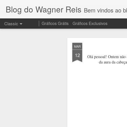
Blog do Wagner Reis
Bem vindos ao blog do Wagner 
Classic
Gráficos Grátis
Gráficos Exclusivos
NOV
MAR
10
12
Olá pessoal! Ontem não c
da aura da cabeç
Olha que lindo o 
no meu canal