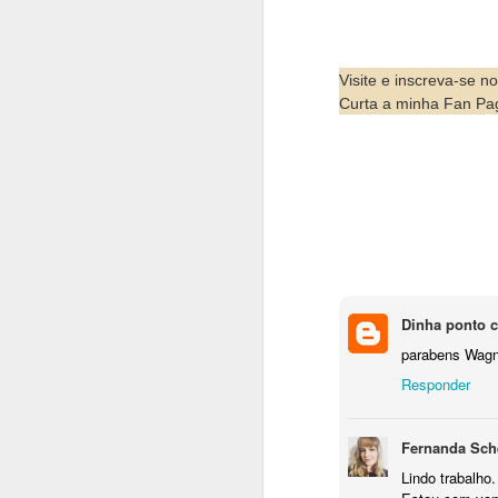
Visite e inscreva-se 
Se quiser 
Curta a minha Fan P
consi
Dinha ponto c
parabens Wagne
Responder
Fernanda Sch
Lindo trabalho.