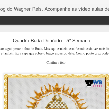
Reis. Acompanhe as vídeo aulas de ponto cruz, dicas, gráficos para ponto cruz e artesanat
Gráfico Arvore de Natal Ponto Cruz
Quadro Buda Dourado - 5ª Semana
Olá pessoal! Como vocês estão?
onsegui postar a foto do Buda. Mas aqui está ela, está ficando cada vez mais 
a e também fiz a capa que cobre o braço esquerdo dele. Com o ponto cruz pode-
gráfico dessa arvorezinha
eu fiz com apenas 3 cores p
Confira a foto:
no Youtube.
É um gráfico simples e fácil de bordar, e va
toalhinhas ou panos de pratos.