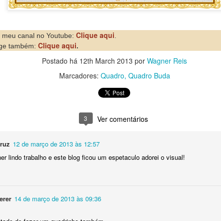
Clique aqui
no meu canal no Youtube:
.
baixar o arquivo em formato PDF, para que
Clique aqui
age também:
.
ga extrair a resolução máxima e ampliar o 
Postado há
12th March 2013
por
Wagner Reis
CLIQUE AQUI
quiser,
Marcadores:
Quadro
Quadro Buda
Obrigado por sua visita e um grande abraço! 👑
3
Ver comentários
http://bit.ly/WRartes
Canal Youtube:
http://instagram.com/wagnner.reis
Instagram:
ruz
12 de março de 2013 às 12:57
https://www.facebook.com/wagnerreisss
Facebook:
r lindo trabalho e este blog ficou um espetaculo adorei o visual!
Postado há
10th November 2023
por
Wagner Reis
Marcadores:
Freebie Cross Stitch
Fácil
Gráfico grátis
Natal
erer
14 de março de 2013 às 09:36