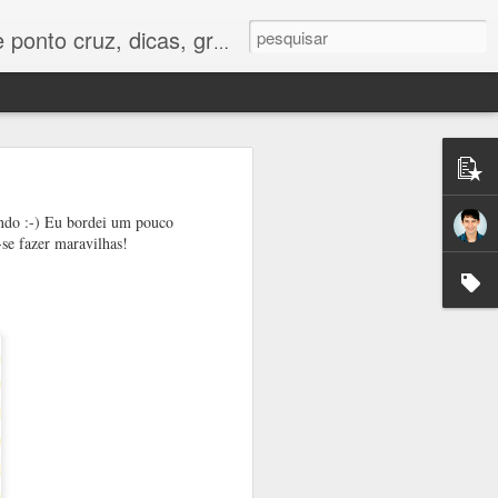
os e tudo para bordados em ponto cruz.
lindo :-) Eu bordei um pouco
se fazer maravilhas!
vídeo aula
ara uma
i ficar lindo em