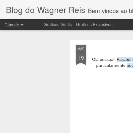
Blog do Wagner Reis
Bem vindos ao blog do Wagner 
Classic
Gráficos Grátis
Gráficos Exclusivos
NOV
MAR
10
19
Olá pessoal!
Parabéns
particularmente
ado
Olha que lindo o 
no meu canal