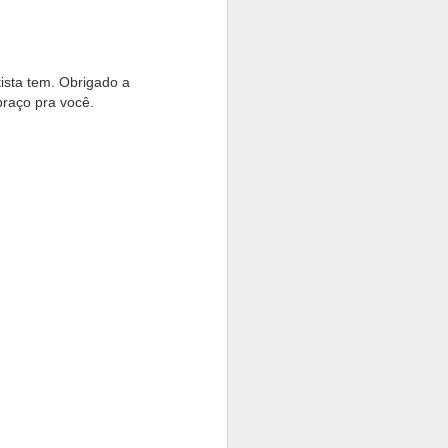
 assim você
ista tem. Obrigado a
raço pra você.
quanto