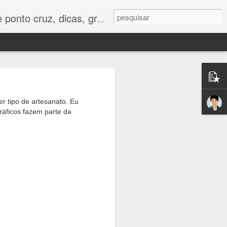
os e tudo para bordados em ponto cruz.
 tipo de artesanato. Eu
ráficos fazem parte da
vídeo aula
ara uma
i ficar lindo em