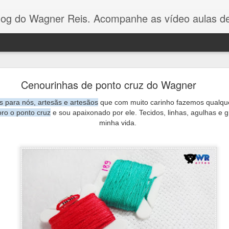
Reis. Acompanhe as vídeo aulas de ponto cruz, dicas, gráficos para ponto cruz e artesanat
Gráfico Arvore de Natal Ponto Cruz
Cenourinhas de ponto cruz do Wagner
Olá pessoal! Como vocês estão?
 para nós, artesãs e artesãos
que com muito carinho fazemos qualquer
ro o ponto cruz
e sou apaixonado por ele. Tecidos, linhas, agulhas e g
gráfico dessa arvorezinha
eu fiz com apenas 3 cores p
minha vida.
no Youtube.
É um gráfico simples e fácil de bordar, e va
toalhinhas ou panos de pratos.