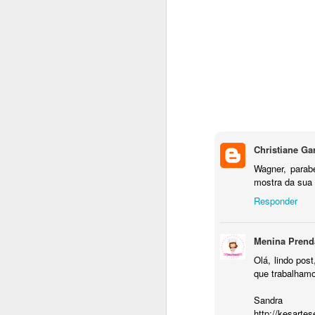
NOV
1
Olha que lin
Christiane Ga
vídeo aula 
uma
Wagner, parab
mostra da sua 
Responder
Menina Prend
Olá, lindo pos
que trabalhamo
Sandra
http://kesarte