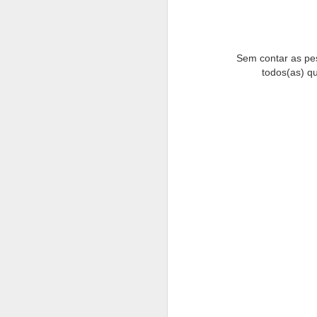
Se quiser 
Sem contar as pes
todos(as) q
consi