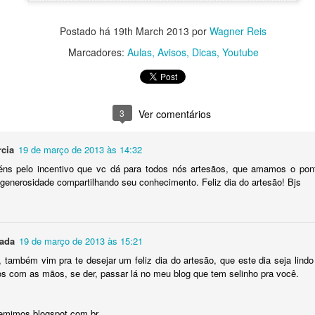
0
Adicionar um comentário
Postado há
19th March 2013
por
Wagner Reis
Marcadores:
Aulas
Avisos
Dicas
Youtube
Gráfico Corações em Ponto Cruz
Olá pessoal! Como vocês estão?
3
Ver comentários
do o gráfico desses coracõezinhos que
eu fiz com apenas
rcia
19 de março de 2013 às 14:32
no meu canal
no Youtube.
É um gráfico simples e fácil de
éns pelo incentivo que vc dá para todos nós artesãos, que amamos o pon
lindo em toalhinhas ou panos de pratos.
generosidade compartilhando seu conhecimento. Feliz dia do artesão! Bjs
ada
19 de março de 2013 às 15:21
t, também vim pra te desejar um feliz dia do artesão, que este dia seja lin
s com as mãos, se der, passar lá no meu blog que tem selinho pra você.
semimos.blogspot.com.br