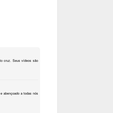
 2 cores para
 bordar, e vai ficar
to cruz. Seus vídeos são
do e abençoado a todas nós