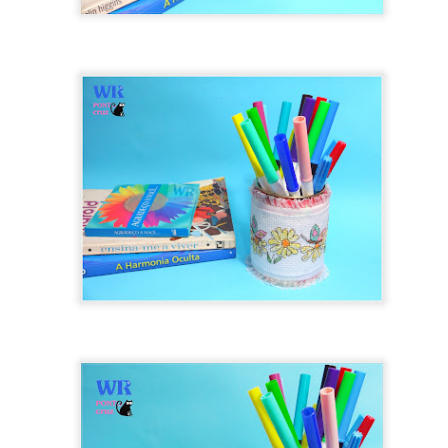
0
Adicionar um comentário
Gráfico Corações em Ponto Cruz
Olá pessoal! Como vocês estão?
do o gráfico desses coracõezinhos que
eu fiz com apenas
no meu canal
no Youtube.
É um gráfico simples e fácil de
lindo em toalhinhas ou panos de pratos.