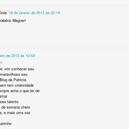
Olá pessoal! Como vocês estão?
Cruz
18 de janeiro de 2013 às 22:19
ráfico dessa florzinha
que eu fiz com apenas 2 cores p
arabéns Wagner!
no Youtube.
É um gráfico simples e fácil de bordar, e va
toalhinhas de bebê!
eiro de 2013 às 10:53
•*
r, vim conhecer seu
 maravilhoso seu
 Blog da Patricia
em tem criatividade
empre acha o que ter de
strar
seu talento
l de semana cheio
ia, e mais uma vez
arirnho