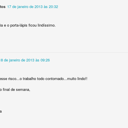
0
Adicionar um comentário
tos
17 de janeiro de 2013 às 20:32
ia e o porta-lápis ficou lindíssimo.
18 de janeiro de 2013 às 09:26
se risco...o trabalho todo contornado...muito lindo!!
o final de semana,
ha
Gráfico Sapinho para ponto cruz