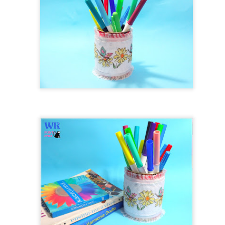
baixar o arquivo em formato PDF, para que
ga extrair a resolução máxima e ampliar o 
CLIQUE AQUI
quiser,
Obrigado por sua visita e um grande abraço! 👑
http://bit.ly/WRartes
Canal Youtube:
http://instagram.com/wagnner.reis
Instagram:
https://www.facebook.com/wagnerreisss
Facebook:
Postado há
10th November 2023
por
Wagner Reis
Marcadores:
Freebie Cross Stitch
Fácil
Gráfico grátis
Natal