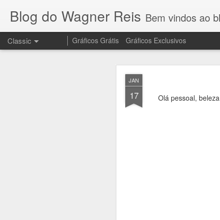
Blog do Wagner Reis
Bem vindos ao blog do Wagner 
Classic
Gráficos Grátis
Gráficos Exclusivos
NOV
JAN
10
17
Olá pessoal, beleza?
Olha que lindo o 
no meu canal