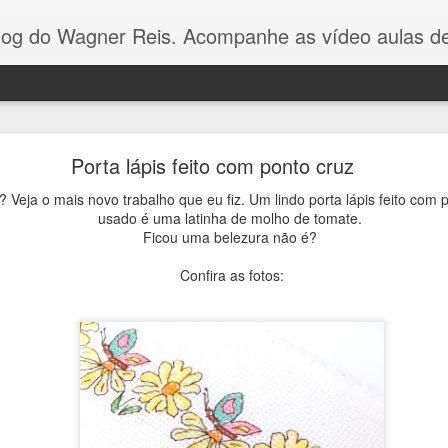
Reis. Acompanhe as vídeo aulas de ponto cruz, dicas, gráficos para ponto cruz e artesanat
Gráfico Arvore de Natal Ponto Cruz
Porta lápis feito com ponto cruz
Olá pessoal! Como vocês estão?
 Veja o mais novo trabalho que eu fiz. Um lindo porta lápis feito com p
usado é uma latinha de molho de tomate.
Ficou uma belezura não é?
gráfico dessa arvorezinha
eu fiz com apenas 3 cores p
no Youtube.
É um gráfico simples e fácil de bordar, e va
Confira as fotos:
toalhinhas ou panos de pratos.