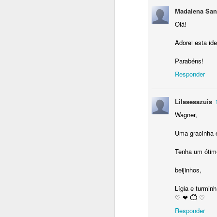
Madalena San
Olá!
Adorei esta ide
Parabéns!
Responder
Lilasesazuis
Wagner,
Uma gracinha es
Tenha um ótim
beijinhos,
Lígia e turmin
♡ ❤ Ѽ ♡
OCT
Responder
28