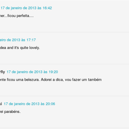
17 de janeiro de 2013 às 16:42
...ficou perfeita....
baixar o arquivo em formato PDF, para que
ga extrair a resolução máxima e ampliar o 
eiro de 2013 às 17:17
CLIQUE AQUI
quiser,
dea and it's quite lovely.
Obrigado por sua visita e um grande abraço! 👑
fly
17 de janeiro de 2013 às 19:20
http://bit.ly/WRartes
Canal Youtube:
nte ficou uma belezura. Adorei a dica, vou fazer um também
http://instagram.com/wagnner.reis
Instagram:
https://www.facebook.com/wagnerreisss
Facebook:
Postado há
1st November 2023
por
Wagner Reis
ki
17 de janeiro de 2013 às 20:06
Marcadores:
Faça Fácil
Femininos
Infantil
Iniciante
rei parabéns.