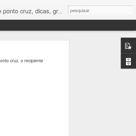
os e tudo para bordados em ponto cruz.
onto cruz, o recipiente
vídeo aula
ara uma
i ficar lindo em