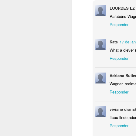
LOURDES LZ
Parabéns Wagner
Responder
Se quiser 
consi
Kate
17 de jan
What a clever i
Responder
Adriana Butter
Wagner, realme
Responder
viviane drans
ficou lindo,ado
Responder