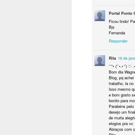
Portal Ponto 
Olha que lindo o g
no meu canal
Ficou lindo! P
Bjs
Fernanda
Responder
Rita
19 de jan
¨`*• (¨`•.•´¨) ♡ .
Bom dia Wagne
Blog, pq achei
trabalho, la no
Isso mesmo qu
e bom gosto s
bonito para mo
Parabéns pelo 
desejo um fina
de muita alegr
elogios pra vc
Abraços com c
Rita